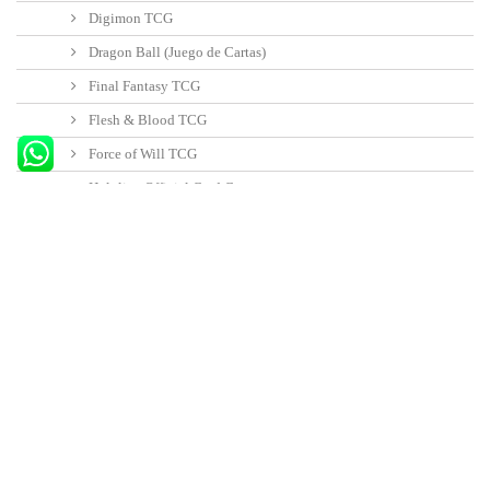
Digimon TCG
Dragon Ball (Juego de Cartas)
Final Fantasy TCG
Flesh & Blood TCG
Force of Will TCG
Hololive Official Card Game
Lorcana Disney TCG
Magic the Gathering
Star Trek - Magic The Gathering
Realidad Fracturada - Magic The Gathering
The Hobbit - Magic The Gathering
Marvel Super Héroes - Magic The Gathering
Gundam TCG
My Hero Academia: The Card Game