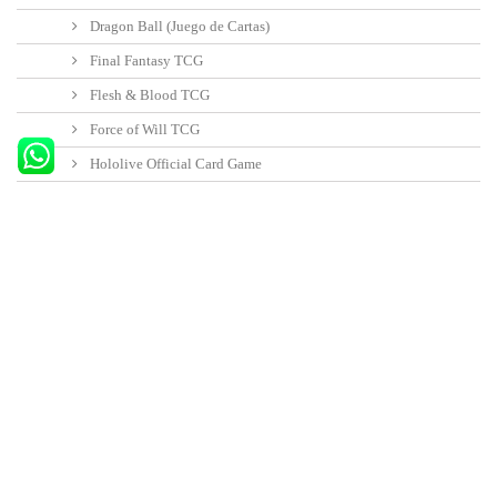
Dragon Ball (Juego de Cartas)
Final Fantasy TCG
Flesh & Blood TCG
Force of Will TCG
Hololive Official Card Game
Lorcana Disney TCG
Magic the Gathering
Star Trek - Magic The Gathering
Realidad Fracturada - Magic The Gathering
The Hobbit - Magic The Gathering
Marvel Super Héroes - Magic The Gathering
Gundam TCG
My Hero Academia: The Card Game
One Piece TCG